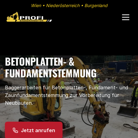
Wien • Niederösterreich • Burgenland
BETONPLATTEN- &
FUNDAMENTSTEMMUNG
Baggerarbeiten für Betonplatten-, Fundament- und
Zaunfundamentstemmung zur Vorbereitung für
Neubauten.
Jetzt anrufen