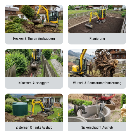
Hecken & Thujen Ausbaggern
Planierung
Künetten Ausbaggern
Wurzel- & Baumstumpfentfernung
Zisternen & Tanks Aushub
Sickerschacht Aushub