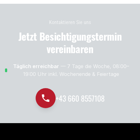
Kontaktieren Sie uns
Jetzt Besichtigungs­termin
vereinbaren
Täglich erreichbar
— 7 Tage die Woche, 08:00–
19:00 Uhr
inkl. Wochenende & Feiertage
+43 660 8557108