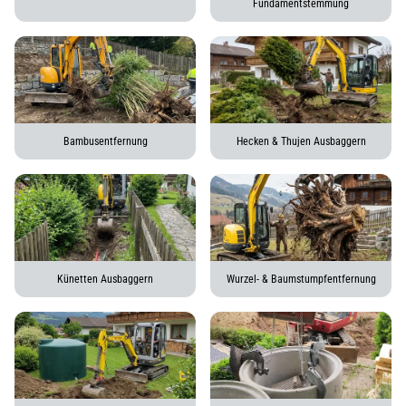
Fundamentstemmung
Bambusentfernung
Hecken & Thujen Ausbaggern
Künetten Ausbaggern
Wurzel- & Baumstumpfentfernung