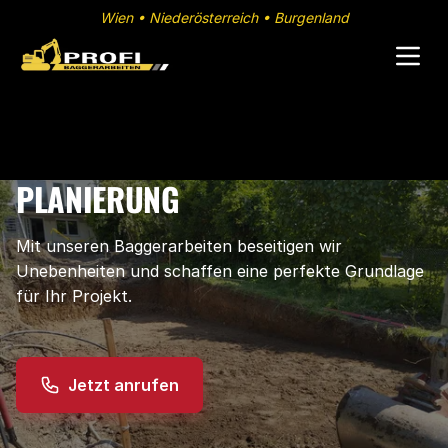
Wien • Niederösterreich • Burgenland
PLANIERUNG
Mit unseren Baggerarbeiten beseitigen wir
Unebenheiten und schaffen eine perfekte Grundlage
für Ihr Projekt.
Jetzt anrufen