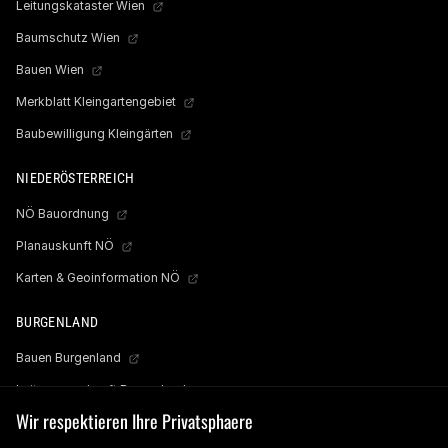
Leitungskataster Wien
Baumschutz Wien
Bauen Wien
Merkblatt Kleingartengebiet
Baubewilligung Kleingärten
NIEDERÖSTERREICH
NÖ Bauordnung
Planauskunft NÖ
Karten & Geoinformation NÖ
BURGENLAND
Bauen Burgenland
Leitungsauskunft Burgenland
Wir respektieren Ihre Privatsphaere
Wasserleitungs- & Kanalkataster