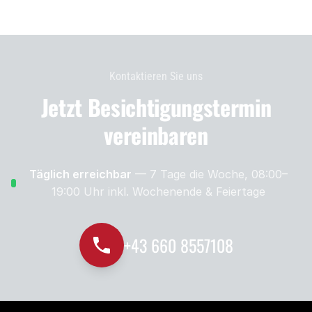
Kontaktieren Sie uns
Jetzt Besichtigungs­termin
vereinbaren
Täglich erreichbar
— 7 Tage die Woche, 08:00–
19:00 Uhr
inkl. Wochenende & Feiertage
+43 660 8557108