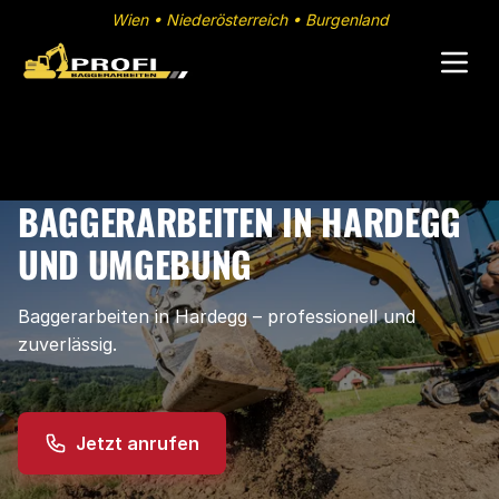
Wien • Niederösterreich • Burgenland
BAGGERARBEITEN IN HARDEGG
UND UMGEBUNG
Baggerarbeiten in Hardegg – professionell und
zuverlässig.
Jetzt anrufen