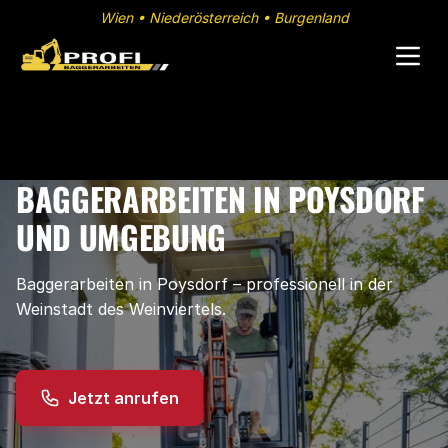
Wien • Niederösterreich • Burgenland
BAGGERARBEITEN IN POYSDORF
UND UMGEBUNG
Baggerarbeiten in Poysdorf – professionell in der
Weinstadt des Weinviertels.
Jetzt anrufen