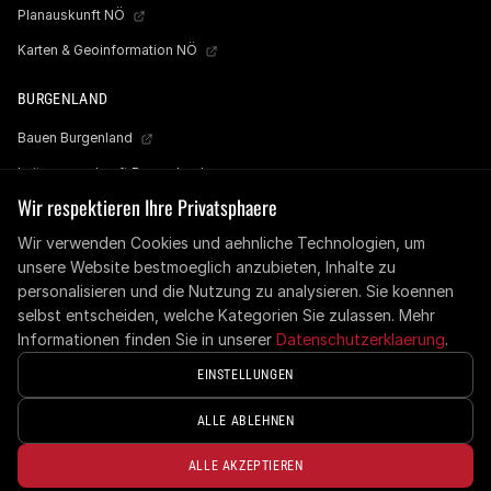
Planauskunft NÖ
Karten & Geoinformation NÖ
BURGENLAND
Bauen Burgenland
Leitungsauskunft Burgenland
Wir respektieren Ihre Privatsphaere
Wasserleitungs- & Kanalkataster
Wir verwenden Cookies und aehnliche Technologien, um
unsere Website bestmoeglich anzubieten, Inhalte zu
personalisieren und die Nutzung zu analysieren. Sie koennen
* Alle Preise, die auf der Website und allen Unterseiten
selbst entscheiden, welche Kategorien Sie zulassen. Mehr
angegeben sind, sind exklusive der gesetzlichen
Informationen finden Sie in unserer
Datenschutzerklaerung
.
Mehrwertsteuer.
EINSTELLUNGEN
© 2026 Profi Baggerarbeiten. Alle Rechte vorbehalten.
Impressum
Datenschutz
Cookie-Einstellungen
ALLE ABLEHNEN
ALLE AKZEPTIEREN
BESICHTIGUNGSTERMIN VEREINBAREN