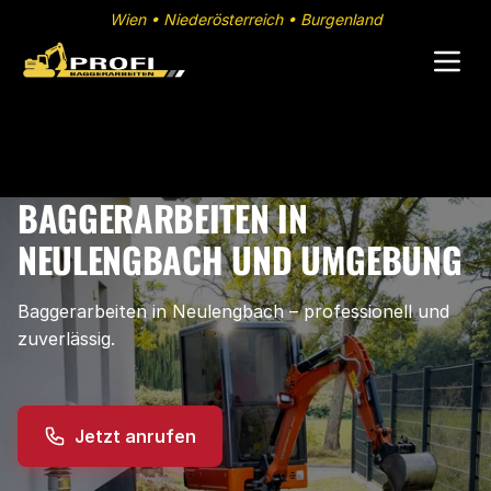
Wien • Niederösterreich • Burgenland
BAGGERARBEITEN IN
NEULENGBACH UND UMGEBUNG
Baggerarbeiten in Neulengbach – professionell und
zuverlässig.
Jetzt anrufen