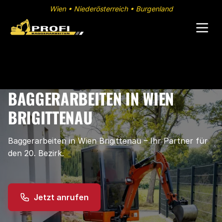
Wien • Niederösterreich • Burgenland
BAGGERARBEITEN IN WIEN
BRIGITTENAU
Baggerarbeiten in Wien Brigittenau – Ihr Partner für
den 20. Bezirk.
Jetzt anrufen