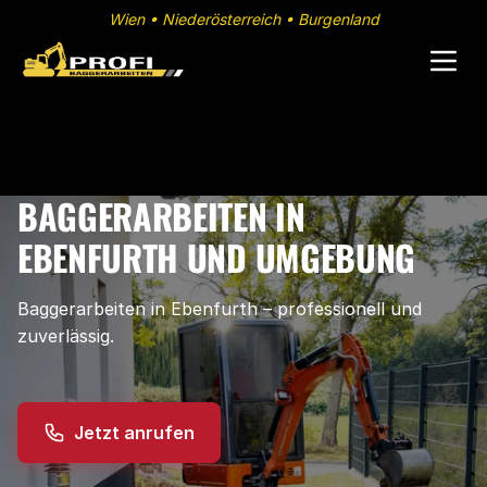
Wien • Niederösterreich • Burgenland
BAGGERARBEITEN IN
EBENFURTH UND UMGEBUNG
Baggerarbeiten in Ebenfurth – professionell und
zuverlässig.
Jetzt anrufen